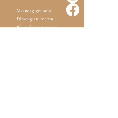
Maandag: gesloten
Dinsdag: 11u tot 22u
Woensdag: 11u tot 18u
Donderdag: 11u tot 22u
Vrijdag: 10u tot 12u
Zaterdag: 10u tot 18u
+32 (0) 471 26 70 60
yasmine@mis-t.be
BE61
0636 2490 1317
0775.308.528