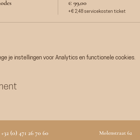
hodes
€ 99,00
+€ 2,48 servicekosten ticket
e je instellingen voor Analytics en functionele cookies.
ment
+32 (0) 471 26 70 60
Molenstraat 62