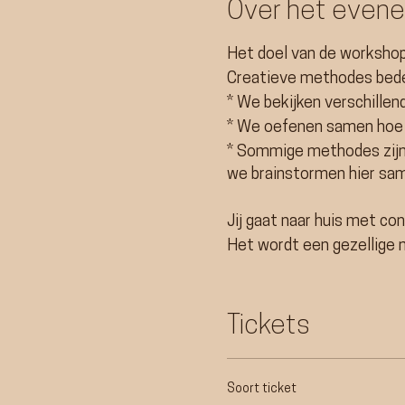
Over het even
Het doel van de worksho
Creatieve methodes beden
* We bekijken verschille
* We oefenen samen hoe j
* Sommige methodes zijn 
we brainstormen hier sam
Jij gaat naar huis met co
Het wordt een gezellige m
Praktisch?
De workshop begint om 
Tickets
Maar vanaf 10u ben je w
Het eindigt rond 13u.
Soort ticket
In de prijs zit water/thee