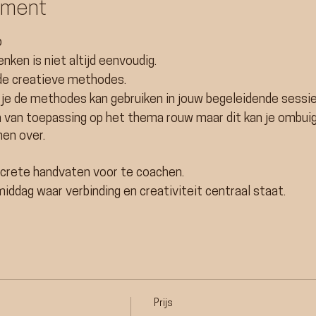
ement
p
ken is niet altijd eenvoudig.
nde creatieve methodes.
e de methodes kan gebruiken in jouw begeleidende sessie
van toepassing op het thema rouw maar dit kan je ombuig
en over.
ncrete handvaten voor te coachen.
iddag waar verbinding en creativiteit centraal staat.
10u30
elkom voor te starten met een warme tas thee.
Prijs
 en versnapering.