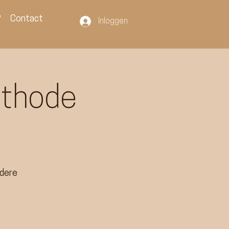
?
Contact
Inloggen
ethode
ndere