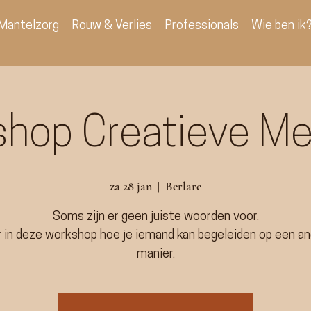
Mantelzorg
Rouw & Verlies
Professionals
Wie ben ik
hop Creatieve M
za 28 jan
  |  
Berlare
Soms zijn er geen juiste woorden voor.
 in deze workshop hoe je iemand kan begeleiden op een a
manier.