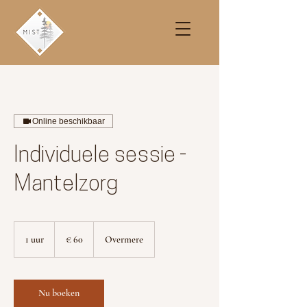
Online beschikbaar
Individuele sessie -
Mantelzorg
60
euro
1 uur
1
€ 60
Overmere
u
u
Nu boeken