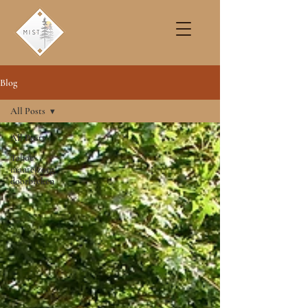
Blog
All Posts
All Posts
Taboe
mantelzorg
doorbreken